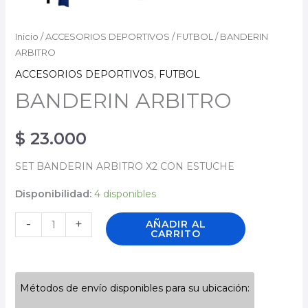
BANDERIN
Inicio
/
ACCESORIOS DEPORTIVOS
/
FUTBOL
/ BANDERIN
ARBITRO
ARBITRO
cantidad
ACCESORIOS DEPORTIVOS
,
FUTBOL
BANDERIN ARBITRO
$
23.000
SET BANDERIN ARBITRO X2 CON ESTUCHE
Disponibilidad:
4 disponibles
-
+
AÑADIR AL
CARRITO
Métodos de envío disponibles para su ubicación: