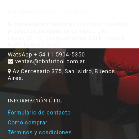
INFORMACIÓN DE CONTACTO
Si desea recibir información sobre nuestros
productos, póngase en contacto con
nosotros. Te responderemos a la brevedad.
(011) 4747-5637
WatsApp + 54 11 5904-5350
ventas@dbnfutbol.com.ar
Av Centenario 375, San Isidro, Buenos
Aires.
INFORMACIÓN ÚTIL
Formulario de contacto
Como comprar
Términos y condiciones