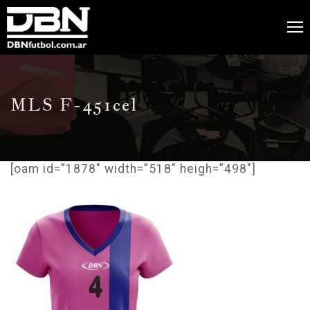
MLS F-451cel
[oam id=”1878″ width=”518″ heigh=”498″]