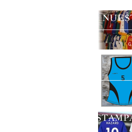
NUES
G
ESTAMP