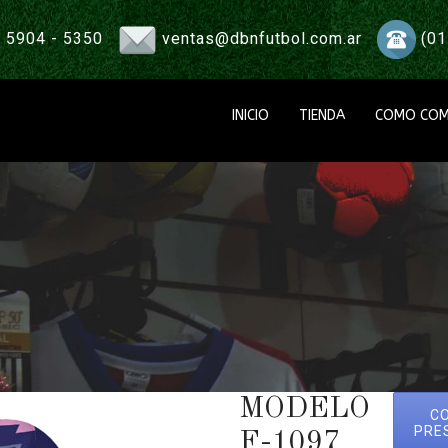
 5904 - 5350
ventas@dbnfutbol.com.ar
(01
INICIO
TIENDA
COMO COM
MODELO
C
PRE
F-1097