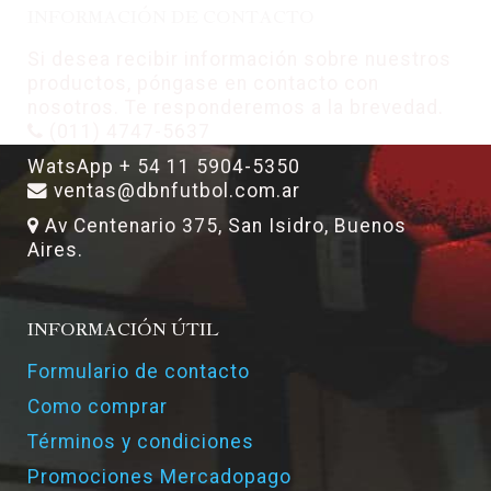
INFORMACIÓN DE CONTACTO
Si desea recibir información sobre nuestros
productos, póngase en contacto con
nosotros. Te responderemos a la brevedad.
(011) 4747-5637
WatsApp + 54 11 5904-5350
ventas@dbnfutbol.com.ar
Av Centenario 375, San Isidro, Buenos
Aires.
INFORMACIÓN ÚTIL
Formulario de contacto
Como comprar
Términos y condiciones
Promociones Mercadopago