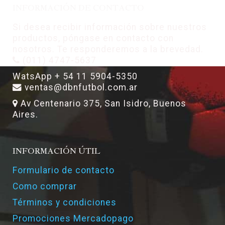
INFORMACIÓN DE CONTACTO
Si desea recibir información sobre nuestros
productos, póngase en contacto con
nosotros. Te responderemos a la brevedad.
(011) 4747-5637
WatsApp + 54 11 5904-5350
ventas@dbnfutbol.com.ar
Av Centenario 375, San Isidro, Buenos
Aires.
INFORMACIÓN ÚTIL
Formulario de contacto
Como comprar
Términos y condiciones
Promociones Mercadopago