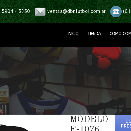
 5904 - 5350
ventas@dbnfutbol.com.ar
(01
INICIO
TIENDA
COMO COM
MODELO
C
PRE
F-1076