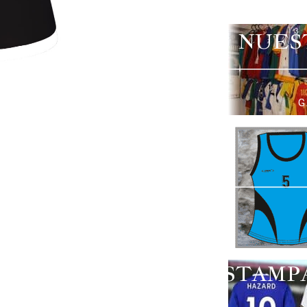
NUES
G
ESTAMP