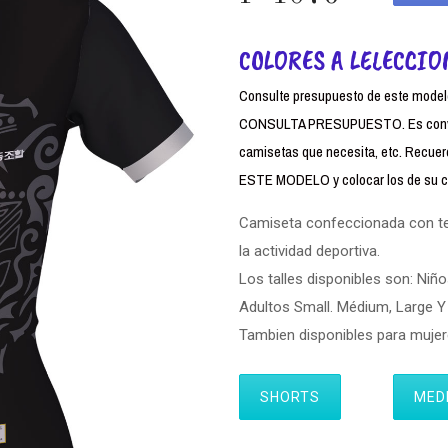
COLORES A LELECCIO
Consulte presupuesto de este modelo,
CONSULTA PRESUPUESTO. Es conven
camisetas que necesita, etc. Rec
ESTE MODELO y colocar los de su cl
Camiseta confeccionada con tela
la actividad deportiva.
Los talles disponibles son: Niño
Adultos Small. Médium, Large Y 
Tambien disponibles para muj
SHORTS
MED