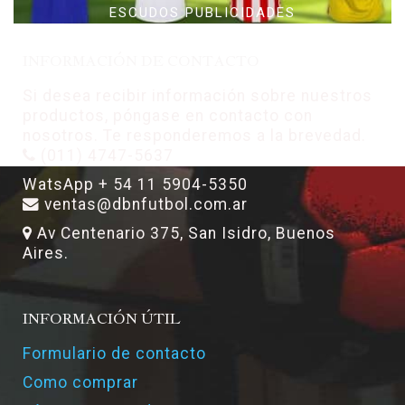
ESCUDOS PUBLICIDADES
INFORMACIÓN DE CONTACTO
Si desea recibir información sobre nuestros
productos, póngase en contacto con
nosotros. Te responderemos a la brevedad.
(011) 4747-5637
WatsApp + 54 11 5904-5350
ventas@dbnfutbol.com.ar
Av Centenario 375, San Isidro, Buenos
Aires.
INFORMACIÓN ÚTIL
Formulario de contacto
Como comprar