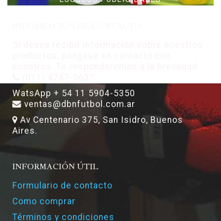
INFORMACIÓN DE CONTACTO
Si desea recibir información sobre nuestros
productos, póngase en contacto con
nosotros. Te responderemos a la brevedad.
(011) 4747-5637
WatsApp + 54 11 5904-5350
ventas@dbnfutbol.com.ar
Av Centenario 375, San Isidro, Buenos
Aires.
INFORMACIÓN ÚTIL
Formulario de contacto
Como comprar
Términos y condiciones