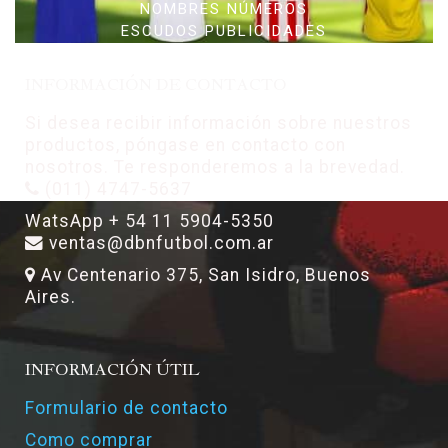
NOMBRES NÚMEROS
ESCUDOS PUBLICIDADES
INFORMACIÓN DE CONTACTO
Si desea recibir información sobre nuestros
productos, póngase en contacto con
nosotros. Te responderemos a la brevedad.
(011) 4747-5637
WatsApp + 54 11 5904-5350
ventas@dbnfutbol.com.ar
Av Centenario 375, San Isidro, Buenos
Aires.
INFORMACIÓN ÚTIL
Formulario de contacto
Como comprar