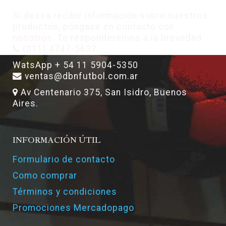
Si desea recibir información sobre nuestros
productos, póngase en contacto con
nosotros. Te responderemos a la brevedad.
(011) 4747-5637
WatsApp + 54 11 5904-5350
ventas@dbnfutbol.com.ar
Av Centenario 375, San Isidro, Buenos
Aires.
INFORMACIÓN ÚTIL
Formulario de contacto
Como comprar
Términos y condiciones
Promociones Mercadopago