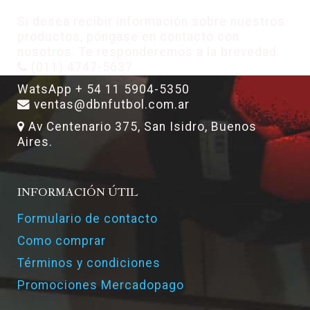
Si desea recibir información sobre nuestros
productos, póngase en contacto con
nosotros. Te responderemos a la brevedad.
(011) 4747-5637
WatsApp + 54 11 5904-5350
ventas@dbnfutbol.com.ar
Av Centenario 375, San Isidro, Buenos
Aires.
INFORMACIÓN ÚTIL
Formulario de contacto
Como comprar
Términos y condiciones
Promociones Mercadopago