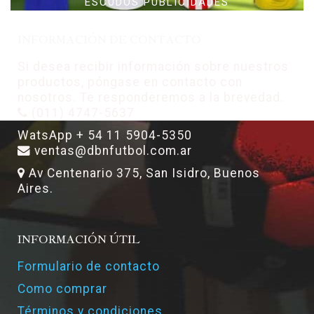
ESCUDOS PUBLICIDADES
INFORMACIÓN DE CONTACTO
Si desea recibir información sobre nuestros
productos, póngase en contacto con
nosotros. Te responderemos a la brevedad.
(011) 4747-5637
WatsApp + 54 11 5904-5350
ventas@dbnfutbol.com.ar
Av Centenario 375, San Isidro, Buenos
Aires.
INFORMACIÓN ÚTIL
Formulario de contacto
Como comprar
Términos y condiciones