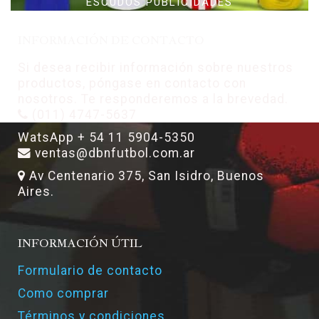
ESCUDOS PUBLICIDADES
INFORMACIÓN DE CONTACTO
Si desea recibir información sobre nuestros
productos, póngase en contacto con
nosotros. Te responderemos a la brevedad.
(011) 4747-5637
WatsApp + 54 11 5904-5350
ventas@dbnfutbol.com.ar
Av Centenario 375, San Isidro, Buenos
Aires.
INFORMACIÓN ÚTIL
Formulario de contacto
Como comprar
Términos y condiciones