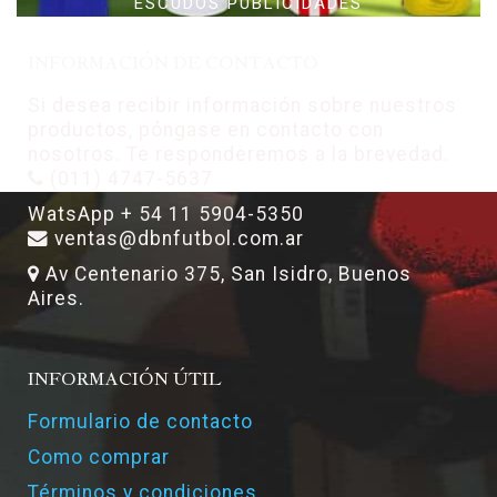
ESCUDOS PUBLICIDADES
INFORMACIÓN DE CONTACTO
Si desea recibir información sobre nuestros
productos, póngase en contacto con
nosotros. Te responderemos a la brevedad.
(011) 4747-5637
WatsApp + 54 11 5904-5350
ventas@dbnfutbol.com.ar
Av Centenario 375, San Isidro, Buenos
Aires.
INFORMACIÓN ÚTIL
Formulario de contacto
Como comprar
Términos y condiciones