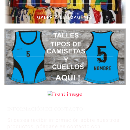
GALERIA DE IMAGENES
ESTAMPADOS
OPCIONALES
NOMBRES NÚMEROS
INFORMACIÓN DE CONTACTO
ESCUDOS PUBLICIDADES
Si desea recibir información sobre nuestros
productos, póngase en contacto con