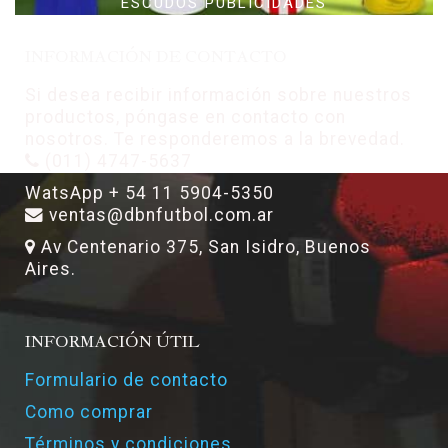
ESCUDOS PUBLICIDADES
INFORMACIÓN DE CONTACTO
Si desea recibir información sobre nuestros
productos, póngase en contacto con
nosotros. Te responderemos a la brevedad.
(011) 4747-5637
WatsApp + 54 11 5904-5350
ventas@dbnfutbol.com.ar
Av Centenario 375, San Isidro, Buenos
Aires.
INFORMACIÓN ÚTIL
Formulario de contacto
Como comprar
Términos y condiciones