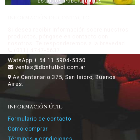
ESCUDOS PUBLICIDADES
INFORMACIÓN DE CONTACTO
Si desea recibir información sobre nuestros
productos, póngase en contacto con
nosotros. Te responderemos a la brevedad.
(011) 4747-5637
WatsApp + 54 11 5904-5350
ventas@dbnfutbol.com.ar
Av Centenario 375, San Isidro, Buenos
Aires.
INFORMACIÓN ÚTIL
Formulario de contacto
Como comprar
Términos y condiciones