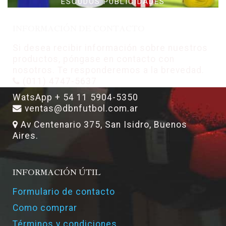
ESCUDOS PUBLICIDADES
INFORMACIÓN DE CONTACTO
Si desea recibir información sobre nuestros
productos, póngase en contacto con
nosotros. Te responderemos a la brevedad.
(011) 4747-5637
WatsApp + 54 11 5904-5350
ventas@dbnfutbol.com.ar
Av Centenario 375, San Isidro, Buenos
Aires.
INFORMACIÓN ÚTIL
Formulario de contacto
Como comprar
Términos y condiciones