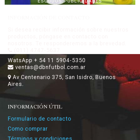
ESCUDOS PUBLICIDADES
INFORMACIÓN DE CONTACTO
Si desea recibir información sobre nuestros
productos, póngase en contacto con
nosotros. Te responderemos a la brevedad.
(011) 4747-5637
WatsApp + 54 11 5904-5350
ventas@dbnfutbol.com.ar
Av Centenario 375, San Isidro, Buenos
Aires.
INFORMACIÓN ÚTIL
Formulario de contacto
Como comprar
Términos y condiciones