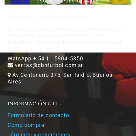
ESCUDOS PUBLICIDADES
INFORMACIÓN DE CONTACTO
Si desea recibir información sobre nuestros
productos, póngase en contacto con
nosotros. Te responderemos a la brevedad.
(011) 4747-5637
WatsApp + 54 11 5904-5350
ventas@dbnfutbol.com.ar
Av Centenario 375, San Isidro, Buenos
Aires.
INFORMACIÓN ÚTIL
Formulario de contacto
Como comprar
Términos y condiciones