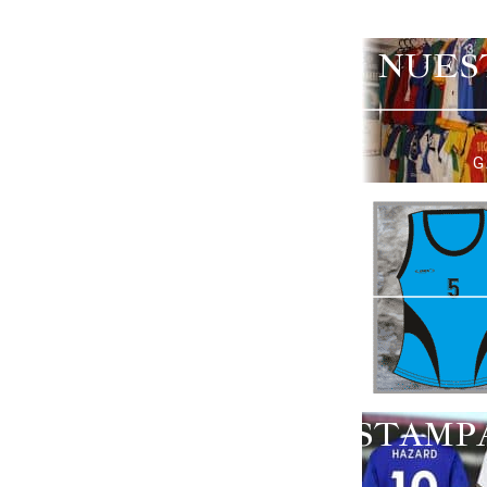
NUES
G
ESTAMP