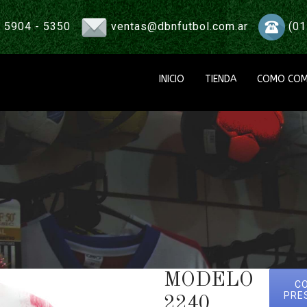
 5904 - 5350
ventas@dbnfutbol.com.ar
(01
INICIO
TIENDA
COMO COM
MODELO
C
PRE
2240