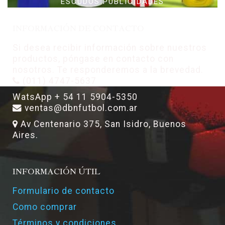
ESCUDOS PUBLICIDADES
INFORMACIÓN DE CONTACTO
Si desea recibir información sobre nuestros
productos, póngase en contacto con
nosotros. Te responderemos a la brevedad.
(011) 4747-5637
WatsApp + 54 11 5904-5350
ventas@dbnfutbol.com.ar
Av Centenario 375, San Isidro, Buenos
Aires.
INFORMACIÓN ÚTIL
Formulario de contacto
Como comprar
Términos y condiciones