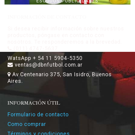
ESCUDOS PUBLICIDADES
INFORMACIÓN DE CONTACTO
Si desea recibir información sobre nuestros
productos, póngase en contacto con
nosotros. Te responderemos a la brevedad.
(011) 4747-5637
WatsApp + 54 11 5904-5350
ventas@dbnfutbol.com.ar
Av Centenario 375, San Isidro, Buenos
Aires.
INFORMACIÓN ÚTIL
Formulario de contacto
Como comprar
Términos y condiciones