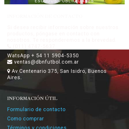
ESCUDOS PUBLICIDADES
INFORMACIÓN DE CONTACTO
Si desea recibir información sobre nuestros
productos, póngase en contacto con
nosotros. Te responderemos a la brevedad.
(011) 4747-5637
WatsApp + 54 11 5904-5350
ventas@dbnfutbol.com.ar
Av Centenario 375, San Isidro, Buenos
Aires.
INFORMACIÓN ÚTIL
Formulario de contacto
Como comprar
Términos y condiciones