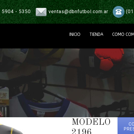
 5904 - 5350
ventas@dbnfutbol.com.ar
(01
INICIO
TIENDA
COMO COM
MODELO
C
PRE
2196