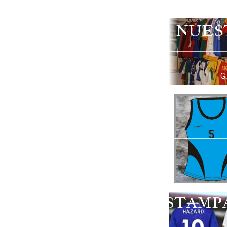
NUES
G
ESTAMP