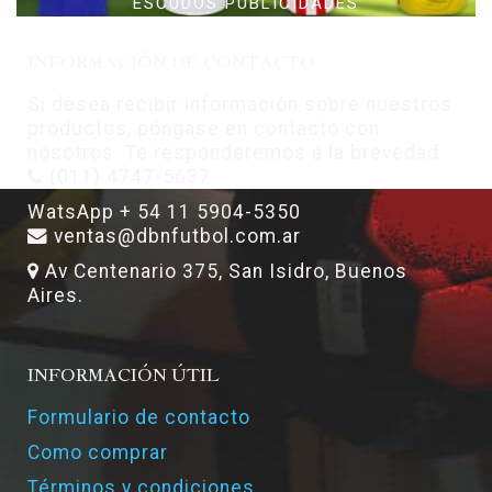
ESCUDOS PUBLICIDADES
INFORMACIÓN DE CONTACTO
Si desea recibir información sobre nuestros
productos, póngase en contacto con
nosotros. Te responderemos a la brevedad.
(011) 4747-5637
WatsApp + 54 11 5904-5350
ventas@dbnfutbol.com.ar
Av Centenario 375, San Isidro, Buenos
Aires.
INFORMACIÓN ÚTIL
Formulario de contacto
Como comprar
Términos y condiciones