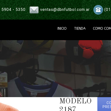
 5904 - 5350
ventas@dbnfutbol.com.ar
(01
INICIO
TIENDA
COMO COM
MODELO
C
PRE
2187