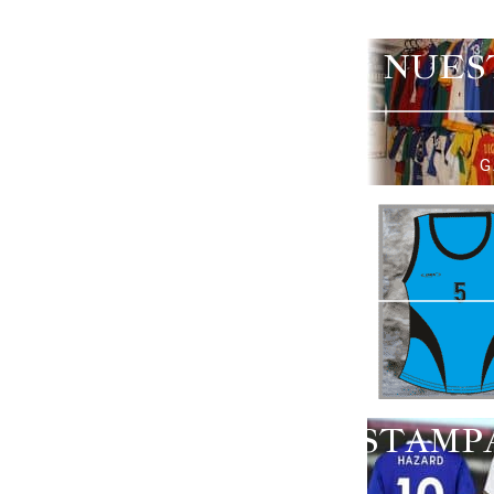
NUES
G
ESTAMP