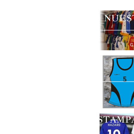
NUES
G
ESTAMP