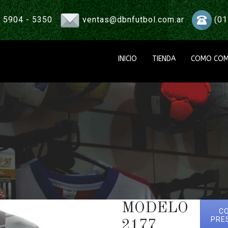
 5904 - 5350
ventas@dbnfutbol.com.ar
(01
INICIO
TIENDA
COMO COM
MODELO
C
PRE
2177