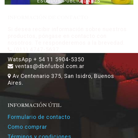
ESCUDOS PUBLICIDADES
INFORMACIÓN DE CONTACTO
Si desea recibir información sobre nuestros
productos, póngase en contacto con
nosotros. Te responderemos a la brevedad.
(011) 4747-5637
WatsApp + 54 11 5904-5350
ventas@dbnfutbol.com.ar
Av Centenario 375, San Isidro, Buenos
Aires.
INFORMACIÓN ÚTIL
Formulario de contacto
Como comprar
Términos y condiciones