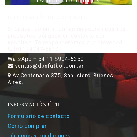
ESCUDOS PUBLICIDADES
INFORMACIÓN DE CONTACTO
Si desea recibir información sobre nuestros
productos, póngase en contacto con
nosotros. Te responderemos a la brevedad.
(011) 4747-5637
WatsApp + 54 11 5904-5350
ventas@dbnfutbol.com.ar
Av Centenario 375, San Isidro, Buenos
Aires.
INFORMACIÓN ÚTIL
Formulario de contacto
Como comprar
Términos y condiciones