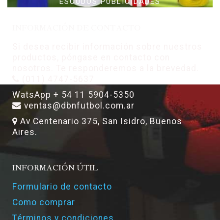
ESCUDOS PUBLICIDADES
INFORMACIÓN DE CONTACTO
Si desea recibir información sobre nuestros
productos, póngase en contacto con
nosotros. Te responderemos a la brevedad.
(011) 4747-5637
WatsApp + 54 11 5904-5350
ventas@dbnfutbol.com.ar
Av Centenario 375, San Isidro, Buenos
Aires.
INFORMACIÓN ÚTIL
Formulario de contacto
Como comprar
Términos y condiciones