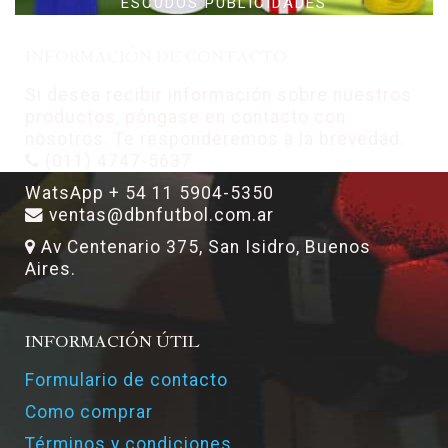
ESCUDOS PUBLICIDADES
INFORMACIÓN DE CONTACTO
Si desea recibir información sobre nuestros
productos, póngase en contacto con
nosotros. Te responderemos a la brevedad.
(011) 4747-5637
WatsApp + 54 11 5904-5350
ventas@dbnfutbol.com.ar
Av Centenario 375, San Isidro, Buenos
Aires.
INFORMACIÓN ÚTIL
Formulario de contacto
Como comprar
Términos y condiciones