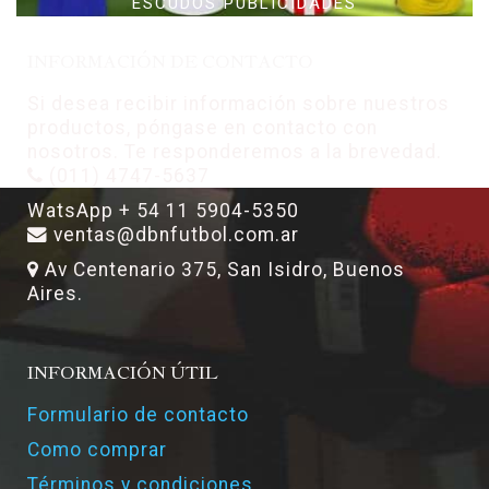
ESCUDOS PUBLICIDADES
INFORMACIÓN DE CONTACTO
Si desea recibir información sobre nuestros
productos, póngase en contacto con
nosotros. Te responderemos a la brevedad.
(011) 4747-5637
WatsApp + 54 11 5904-5350
ventas@dbnfutbol.com.ar
Av Centenario 375, San Isidro, Buenos
Aires.
INFORMACIÓN ÚTIL
Formulario de contacto
Como comprar
Términos y condiciones