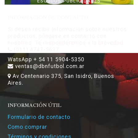
ESCUDOS PUBLICIDADES
INFORMACIÓN DE CONTACTO
Si desea recibir información sobre nuestros
productos, póngase en contacto con
nosotros. Te responderemos a la brevedad.
(011) 4747-5637
WatsApp + 54 11 5904-5350
ventas@dbnfutbol.com.ar
Av Centenario 375, San Isidro, Buenos
Aires.
INFORMACIÓN ÚTIL
Formulario de contacto
Como comprar
Términos y condiciones