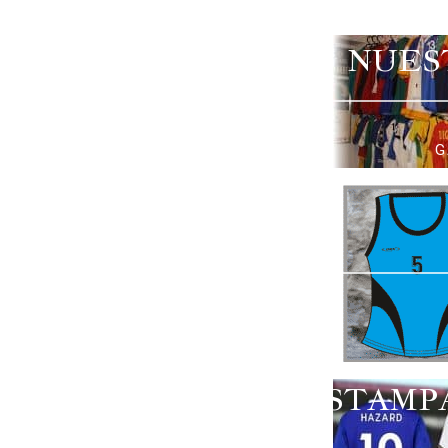
NUES
G
ESTAMP