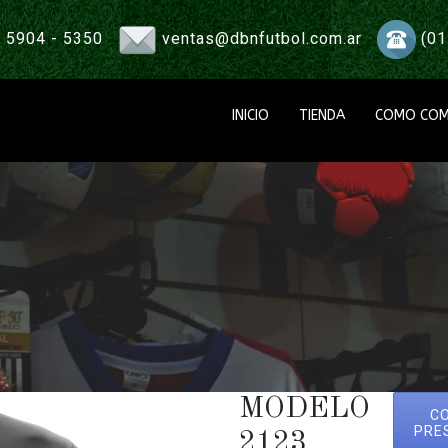
 5904 - 5350
ventas@dbnfutbol.com.ar
(01
INICIO
TIENDA
COMO COM
MODELO
C
PRE
2123