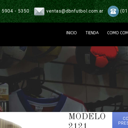
 5904 - 5350
ventas@dbnfutbol.com.ar
(01
INICIO
TIENDA
COMO COM
MODELO
C
PRE
2121