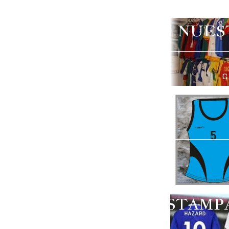
NUES
G
ESTAMP