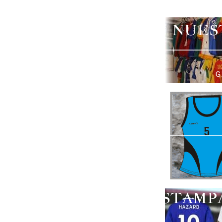
NUES
G
ESTAMP