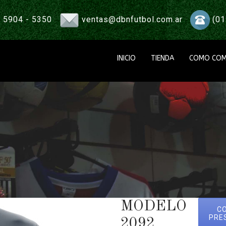
 5904 - 5350
ventas@dbnfutbol.com.ar
(01
INICIO
TIENDA
COMO COM
MODELO
C
PRE
2092