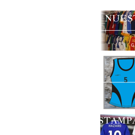
NUES
G
ESTAMP