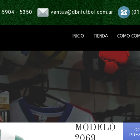
 5904 - 5350
ventas@dbnfutbol.com.ar
(01
INICIO
TIENDA
COMO COM
MODELO
C
PRE
2069