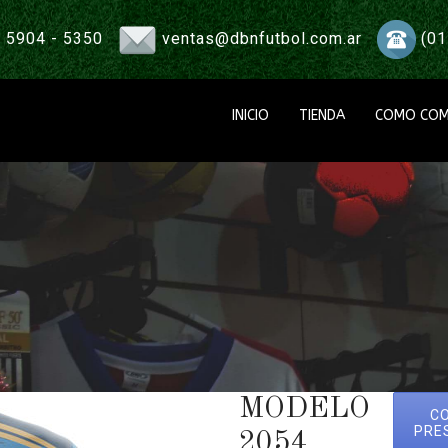
 5904 - 5350
ventas@dbnfutbol.com.ar
(01
INICIO
TIENDA
COMO COM
MODELO
C
PRE
2054