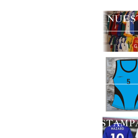
NUES
G
ESTAMP