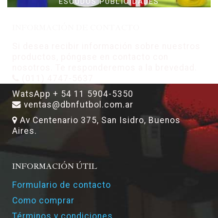
ESCUDOS PUBLICIDADES
INFORMACIÓN DE CONTACTO
Si desea recibir información sobre nuestros
productos, póngase en contacto con
nosotros. Te responderemos a la brevedad.
(011) 4747-5637
WatsApp + 54 11 5904-5350
ventas@dbnfutbol.com.ar
Av Centenario 375, San Isidro, Buenos
Aires.
INFORMACIÓN ÚTIL
Formulario de contacto
Como comprar
Términos y condiciones