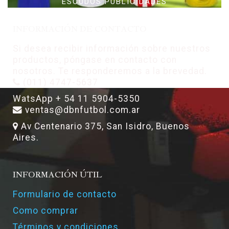
ESCUDOS PUBLICIDADES
INFORMACIÓN DE CONTACTO
Si desea recibir información sobre nuestros
productos, póngase en contacto con
nosotros. Te responderemos a la brevedad.
(011) 4747-5637
WatsApp + 54 11 5904-5350
ventas@dbnfutbol.com.ar
Av Centenario 375, San Isidro, Buenos
Aires.
INFORMACIÓN ÚTIL
Formulario de contacto
Como comprar
Términos y condiciones