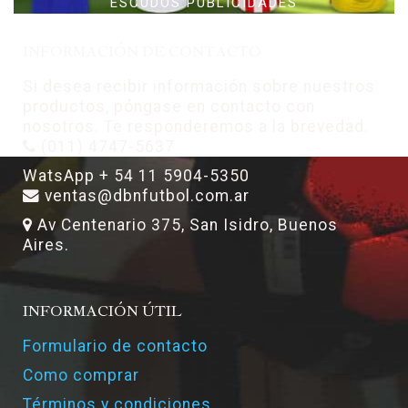
ESCUDOS PUBLICIDADES
INFORMACIÓN DE CONTACTO
Si desea recibir información sobre nuestros
productos, póngase en contacto con
nosotros. Te responderemos a la brevedad.
(011) 4747-5637
WatsApp + 54 11 5904-5350
ventas@dbnfutbol.com.ar
Av Centenario 375, San Isidro, Buenos
Aires.
INFORMACIÓN ÚTIL
Formulario de contacto
Como comprar
Términos y condiciones