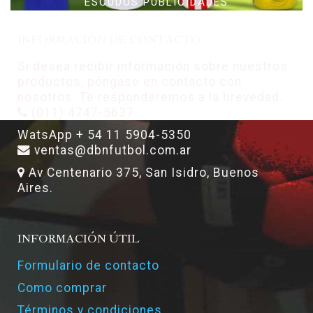
ESCUDOS PUBLICIDADES
INFORMACIÓN DE CONTACTO
Si desea recibir información sobre nuestros
productos, póngase en contacto con
nosotros. Te responderemos a la brevedad.
(011) 4747-5637
WatsApp + 54 11 5904-5350
ventas@dbnfutbol.com.ar
Av Centenario 375, San Isidro, Buenos
Aires.
INFORMACIÓN ÚTIL
Formulario de contacto
Como comprar
Términos y condiciones