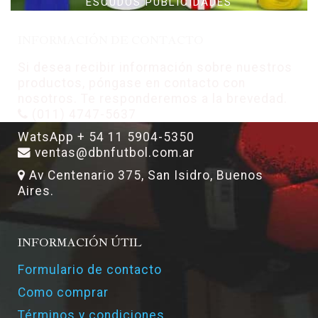
ESCUDOS PUBLICIDADES
INFORMACIÓN DE CONTACTO
Si desea recibir información sobre nuestros
productos, póngase en contacto con
nosotros. Te responderemos a la brevedad.
(011) 4747-5637
WatsApp + 54 11 5904-5350
ventas@dbnfutbol.com.ar
Av Centenario 375, San Isidro, Buenos
Aires.
INFORMACIÓN ÚTIL
Formulario de contacto
Como comprar
Términos y condiciones