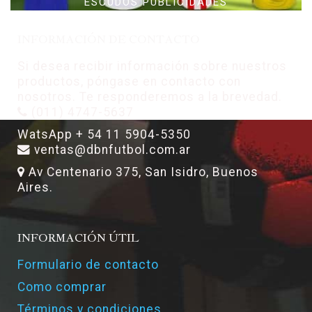
ESCUDOS PUBLICIDADES
INFORMACIÓN DE CONTACTO
Si desea recibir información sobre nuestros
productos, póngase en contacto con
nosotros. Te responderemos a la brevedad.
(011) 4747-5637
WatsApp + 54 11 5904-5350
ventas@dbnfutbol.com.ar
Av Centenario 375, San Isidro, Buenos
Aires.
INFORMACIÓN ÚTIL
Formulario de contacto
Como comprar
Términos y condiciones