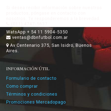
Si desea recibir información sobre nuestros
productos, póngase en contacto con
nosotros. Te responderemos a la brevedad.
(011) 4747-5637
WatsApp + 54 11 5904-5350
ventas@dbnfutbol.com.ar
Av Centenario 375, San Isidro, Buenos
Aires.
INFORMACIÓN ÚTIL
Formulario de contacto
Como comprar
Términos y condiciones
Promociones Mercadopago