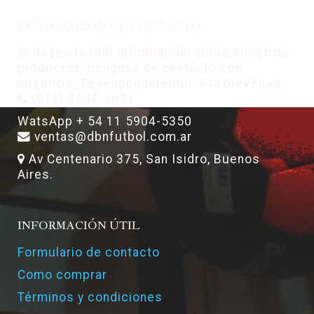
INFORMACIÓN DE CONTACTO
Si desea recibir información sobre nuestros
productos, póngase en contacto con
nosotros. Te responderemos a la brevedad.
(011) 4747-5637
WatsApp + 54 11 5904-5350
ventas@dbnfutbol.com.ar
Av Centenario 375, San Isidro, Buenos
Aires.
INFORMACIÓN ÚTIL
Formulario de contacto
Como comprar
Términos y condiciones