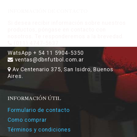
INFORMACIÓN DE CONTACTO
Si desea recibir información sobre nuestros
productos, póngase en contacto con
nosotros. Te responderemos a la brevedad.
(011) 4747-5637
WatsApp + 54 11 5904-5350
ventas@dbnfutbol.com.ar
Av Centenario 375, San Isidro, Buenos
Aires.
INFORMACIÓN ÚTIL
Formulario de contacto
Como comprar
Términos y condiciones