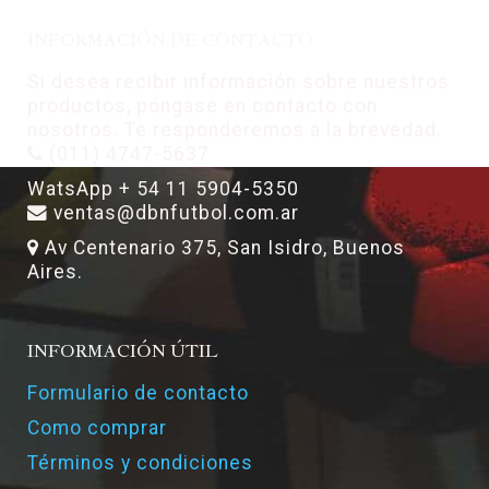
INFORMACIÓN DE CONTACTO
Si desea recibir información sobre nuestros
productos, póngase en contacto con
nosotros. Te responderemos a la brevedad.
(011) 4747-5637
WatsApp + 54 11 5904-5350
ventas@dbnfutbol.com.ar
Av Centenario 375, San Isidro, Buenos
Aires.
INFORMACIÓN ÚTIL
Formulario de contacto
Como comprar
Términos y condiciones