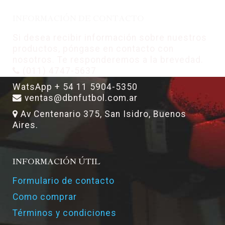
INFORMACIÓN DE CONTACTO
Si desea recibir información sobre nuestros
productos, póngase en contacto con
nosotros. Te responderemos a la brevedad.
(011) 4747-5637
WatsApp + 54 11 5904-5350
ventas@dbnfutbol.com.ar
Av Centenario 375, San Isidro, Buenos
Aires.
INFORMACIÓN ÚTIL
Formulario de contacto
Como comprar
Términos y condiciones